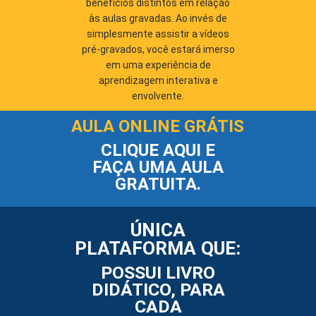
benefícios distintos em relação
às aulas gravadas. Ao invés de
simplesmente assistir a vídeos
pré-gravados, você estará imerso
em uma experiência de
aprendizagem interativa e
envolvente.
AULA ONLINE GRÁTIS
CLIQUE AQUI E
FAÇA UMA AULA
GRATUITA.
ÚNICA
PLATAFORMA QUE:
POSSUI LIVRO
DIDÁTICO, PARA
CADA