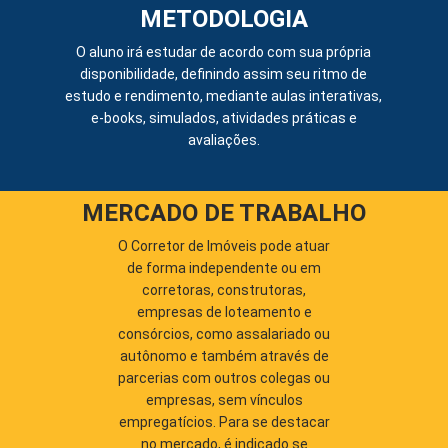
METODOLOGIA
O aluno irá estudar de acordo com sua própria
disponibilidade, definindo assim seu ritmo de
estudo e rendimento, mediante aulas interativas,
e-books, simulados, atividades práticas e
avaliações.
MERCADO DE TRABALHO
O Corretor de Imóveis pode atuar
de forma independente ou em
corretoras, construtoras,
empresas de loteamento e
consórcios, como assalariado ou
autônomo e também através de
parcerias com outros colegas ou
empresas, sem vínculos
empregatícios. Para se destacar
no mercado, é indicado se