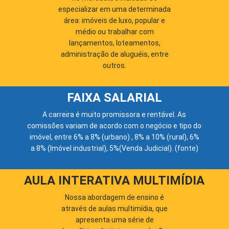
especializar em uma determinada
área: imóveis de luxo, popular e
médio ou trabalhar com
lançamentos, loteamentos,
administração de aluguéis, entre
outros.
FAIXA SALARIAL
A carreira é muito promissora e rentável. As
comissões variam de acordo com o negócio e tipo do
imóvel, entre 6% a 8% (urbano) , 8% a 10% (rural), 6%
a 8% (Imóvel industrial), 5%(Venda Judicial). (
fonte
)
AULA INTERATIVA MULTIMÍDIA
Nossa abordagem de ensino é
através de aulas multimídia, que
apresenta uma série de