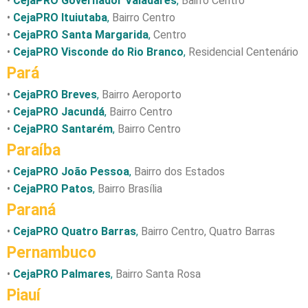
•
CejaPRO Governador Valadares
,
Bairro Centro
•
CejaPRO Ituiutaba
,
Bairro Centro
•
CejaPRO Santa Margarida
,
Centro
•
CejaPRO Visconde do Rio Branco
,
Residencial Centenário
Pará
•
CejaPRO Breves
,
Bairro Aeroporto
•
CejaPRO Jacundá
,
Bairro Centro
•
CejaPRO Santarém
,
Bairro Centro
Paraíba
•
CejaPRO João Pessoa
,
Bairro dos Estados
•
CejaPRO Patos
,
Bairro Brasília
Paraná
•
CejaPRO Quatro Barras
,
Bairro Centro, Quatro Barras
Pernambuco
•
CejaPRO Palmares
,
Bairro Santa Rosa
Piauí